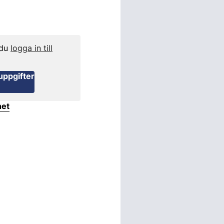
 du
logga in till
uppgifter
het