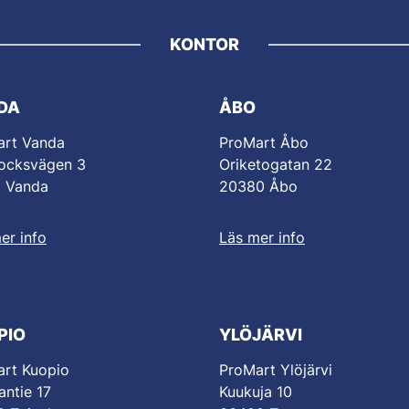
KONTOR
DA
ÅBO
art Vanda
ProMart Åbo
ocksvägen 3
Oriketogatan 22
0 Vanda
20380 Åbo
er info
Läs mer info
PIO
YLÖJÄRVI
rt Kuopio
ProMart Ylöjärvi
antie 17
Kuukuja 10