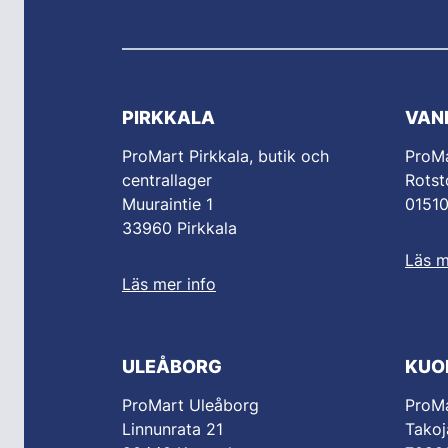
PIRKKALA
VAN
ProMart Pirkkala, butik och
ProM
centrallager
Rotst
Muuraintie 1
0151
33960 Pirkkala
Läs m
Läs mer info
ULEÅBORG
KUO
ProMart Uleåborg
ProMa
Linnunrata 21
Takoj