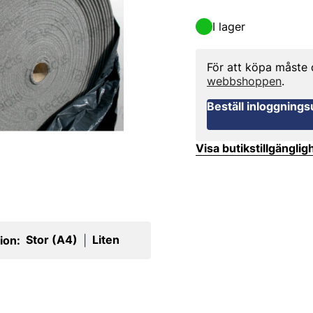
I lager
För att köpa måste
webbshoppen
.
Beställ inloggnings
Visa butikstillgänglig
Stor (A4)
Liten
ion:
|