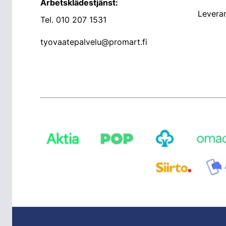
Arbetsklädestjänst:
Leveran
Tel.
010 207 1531
tyovaatepalvelu@promart.fi