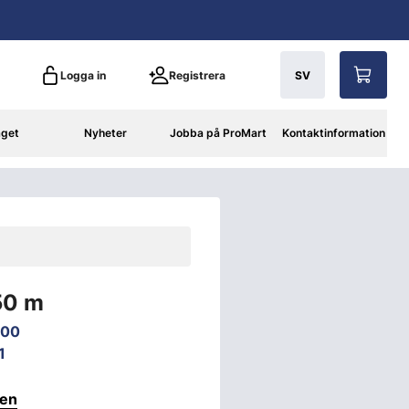
Logga in
Registrera
SV
aget
Nyheter
Jobba på ProMart
Kontaktinformation
50 m
100
1
ten