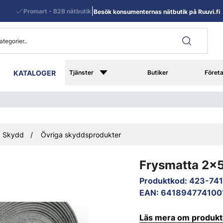
|
Promart - B2B nätbutik
Besök konsumenternas nätbutik på Ruuvi.fi
KATALOGER
Tjänster
Butiker
Föret
Skydd
Övriga skyddsprodukter
Frysmatta 2x
Produktkod
:
423-74
EAN
:
641894774100
Läs mera om produk