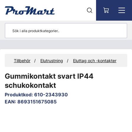
Gå till huvudinnehåll
er
Tillbehör
Elutrustning
Eluttag och -kontakter
Gummikontakt svart IP44
schukokontakt
Produktkod
:
610-2343930
EAN
:
8693151675085
Hoppa över bilder