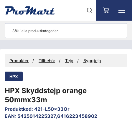
Gå till huvudinnehåll
Produkter
Tillbehör
Tejp
Byggtejp
HPX
HPX Skyddstejp orange
50mmx33m
Produktkod
:
421-L50x33Or
EAN
:
5425014225327,6416223458902
Hoppa över bilder