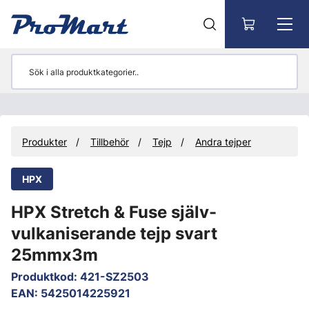
Gå till huvudinnehåll
Produkter
Tillbehör
Tejp
Andra tejper
HPX
HPX Stretch & Fuse själv-
vulkaniserande tejp svart
25mmx3m
Produktkod
:
421-SZ2503
EAN
:
5425014225921