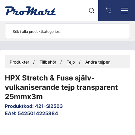
Gå till huvudinnehåll
Produkter
Tillbehör
Tejp
Andra tejper
HPX Stretch & Fuse själv-
vulkaniserande tejp transparent
25mmx3m
Produktkod
:
421-SI2503
EAN
:
5425014225884
Hoppa över bilder