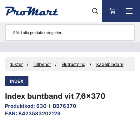
Gå till huvudinnehåll
Produkter
Tillbehör
Elutrustning
Kabelbindare
INDEX
Index buntband vit 7,6x370
Produktkod
:
630-I-BB76370
EAN
:
8423533202123
Hoppa över bilder