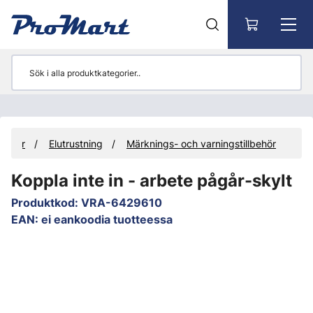
Gå till huvudinnehåll
lbehör
Elutrustning
Märknings- och varningstillbehör
Koppla inte in - arbete pågår-skylt
Produktkod
:
VRA-6429610
EAN
:
ei eankoodia tuotteessa
Hoppa över bilder