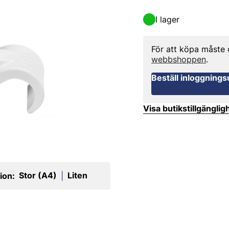
I lager
För att köpa måste
webbshoppen
.
Beställ inloggnings
Visa butikstillgänglig
Stor (A4)
Liten
ion:
|