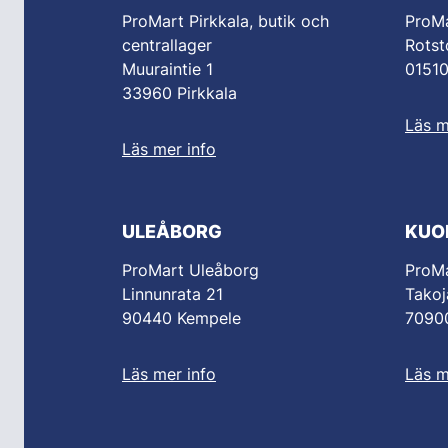
ProMart Pirkkala, butik och
ProM
centrallager
Rotst
Muuraintie 1
0151
33960 Pirkkala
Läs m
Läs mer info
ULEÅBORG
KUO
ProMart Uleåborg
ProMa
Linnunrata 21
Takoj
90440 Kempele
70900
Läs mer info
Läs m