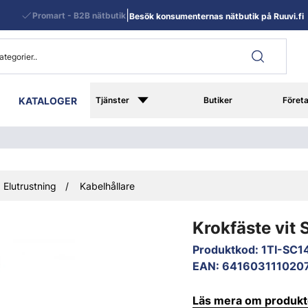
|
Promart - B2B nätbutik
Besök konsumenternas nätbutik på Ruuvi.fi
KATALOGER
Tjänster
Butiker
Föret
Elutrustning
Kabelhållare
Krokfäste vit
Produktkod
:
1TI-SC1
EAN
:
641603111020
Läs mera om produk