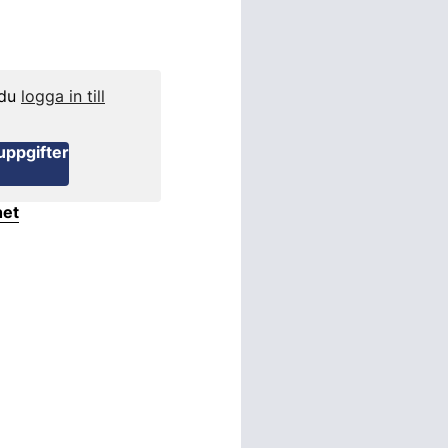
 du
logga in till
uppgifter
het