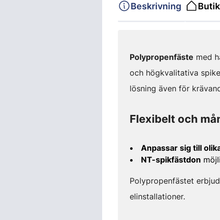
Beskrivning
Butik
Polypropenfäste
med hä
och högkvalitativa spiken
lösning även för krävande
Flexibelt och må
Anpassar sig till oli
NT-spikfästdon
möjl
Polypropenfästet erbjud
elinstallationer.