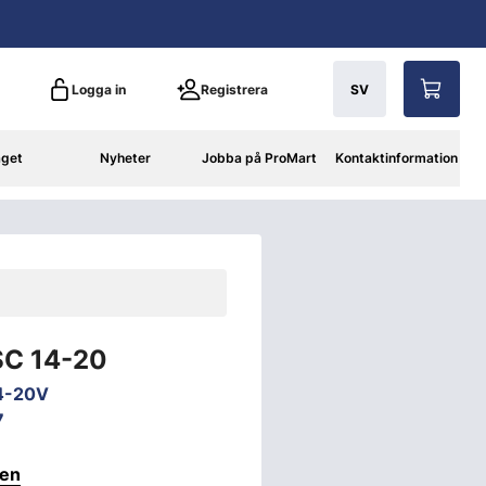
Logga in
Registrera
SV
aget
Nyheter
Jobba på ProMart
Kontaktinformation
 SC 14-20
4-20V
7
ten