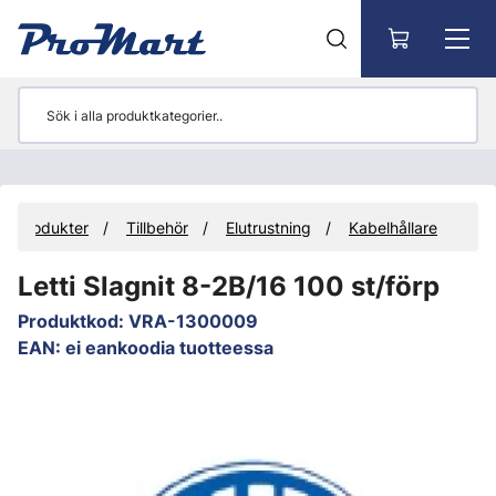
Gå till huvudinnehåll
Produkter
Tillbehör
Elutrustning
Kabelhållare
Letti Slagnit 8-2B/16 100 st/förp
Produktkod
:
VRA-1300009
EAN
:
ei eankoodia tuotteessa
Hoppa över bilder