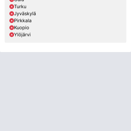
Turku
Jyväskylä
Pirkkala
Kuopio
Ylöjärvi