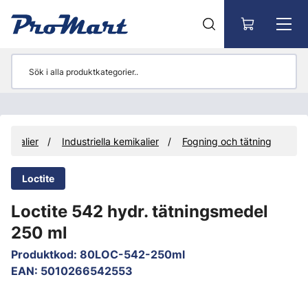
Gå till huvudinnehåll
emikalier
Industriella kemikalier
Fogning och tätning
Loctite
Loctite 542 hydr. tätningsmedel
250 ml
Produktkod
:
80LOC-542-250ml
EAN
:
5010266542553
Hoppa över bilder