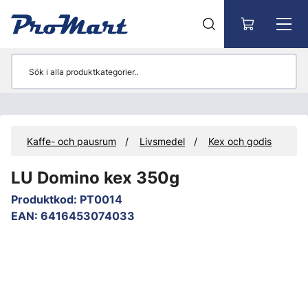
Gå till huvudinnehåll
r
Kaffe- och pausrum
Livsmedel
Kex och godis
LU Domino kex 350g
Produktkod
:
PT0014
EAN
:
6416453074033
Hoppa över bilder