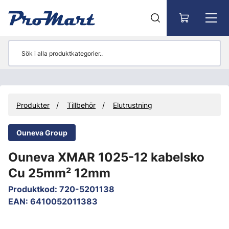
Gå till huvudinnehåll
Produkter
Tillbehör
Elutrustning
Ouneva Group
Ouneva XMAR 1025-12 kabelsko
Cu 25mm² 12mm
Produktkod
:
720-5201138
EAN
:
6410052011383
Hoppa över bilder