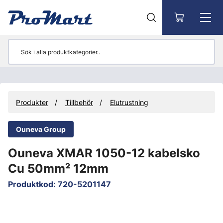
Gå till huvudinnehåll
Produkter
Tillbehör
Elutrustning
Ouneva Group
Ouneva XMAR 1050-12 kabelsko
Cu 50mm² 12mm
Produktkod
:
720-5201147
Hoppa över bilder