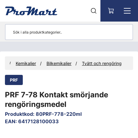
Gå till huvudinnehåll
hör
Kemikalier
Bilkemikalier
Tvätt och rengöring
PRF
PRF 7-78 Kontakt smörjande
rengöringsmedel
Produktkod
:
80PRF-778-220ml
EAN
:
6417128100033
Hoppa över bilder