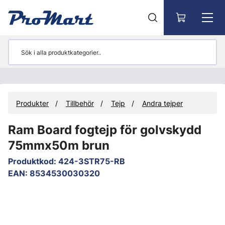
Gå till huvudinnehåll
Produkter
Tillbehör
Tejp
Andra tejper
Ram Board fogtejp för golvskydd
75mmx50m brun
Produktkod
:
424-3STR75-RB
EAN
:
8534530030320
Hoppa över bilder