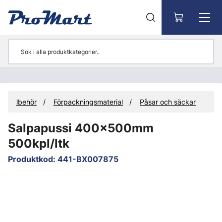
Gå till huvudinnehåll
Tillbehör
Förpackningsmaterial
Påsar och säckar
Salpapussi 400x500mm
500kpl/ltk
Produktkod
:
441-BX007875
Hoppa över bilder