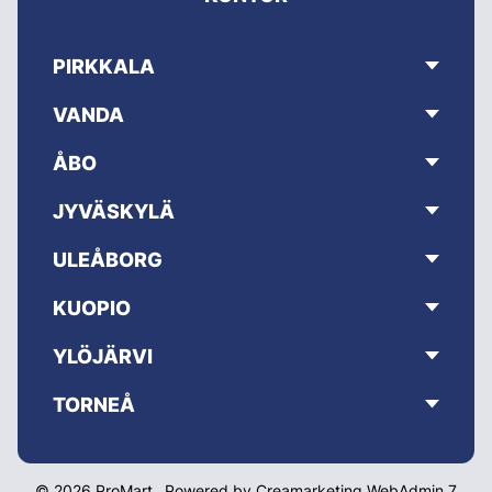
PIRKKALA
VANDA
ÅBO
JYVÄSKYLÄ
ULEÅBORG
KUOPIO
YLÖJÄRVI
TORNEÅ
© 2026 ProMart
Powered by
Creamarketing WebAdmin 7