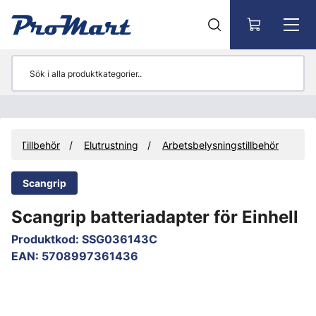
Gå till huvudinnehåll
Tillbehör
Elutrustning
Arbetsbelysningstillbehör
Scangrip
Scangrip batteriadapter för Einhell
Produktkod
:
SSG036143C
EAN
:
5708997361436
Hoppa över bilder