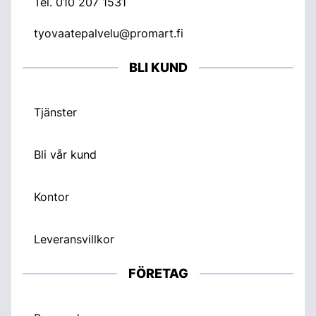
Tel.
010 207 1531
tyovaatepalvelu@promart.fi
BLI KUND
Tjänster
Bli vår kund
Kontor
Leveransvillkor
FÖRETAG