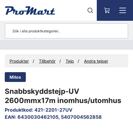
Gå till huvudinnehåll
Produkter
Tillbehör
Tejp
Andra tejper
Mitos
Snabbskyddstejp-UV
2600mmx17m inomhus/utomhus
Produktkod
:
421-2201-27UV
EAN
:
6430030462105, 5407004562858
Hoppa över bilder