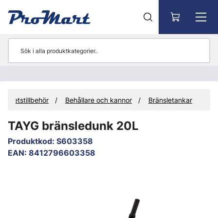
Gå till huvudinnehåll
tighetstillbehör
Behållare och kannor
Bränsletankar
TAYG bränsledunk 20L
Produktkod
:
S603358
EAN
:
8412796603358
Hoppa över bilder