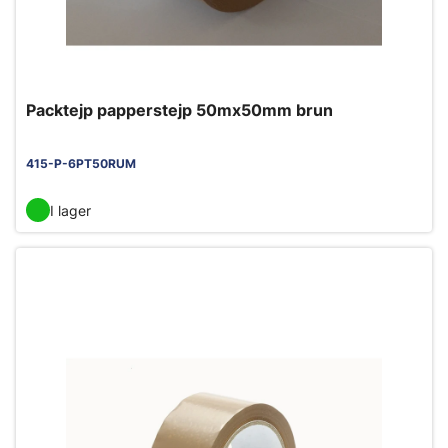
Packtejp papperstejp 50mx50mm brun
415-P-6PT50RUM
I lager