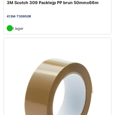
3M Scotch 309 Packtejp PP brun 50mmx66m
413M-T30950R
I lager