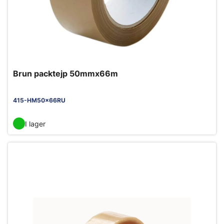
Brun packtejp 50mmx66m
415-HM50x66RU
I lager