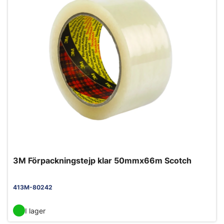
3M Förpackningstejp klar 50mmx66m Scotch
413M-80242
I lager