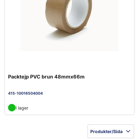
Packtejp PVC brun 48mmx66m
415-10016504004
I lager
Produkter/Sida