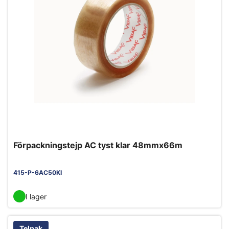
Förpackningstejp AC tyst klar 48mmx66m
415-P-6AC50KI
I lager
Telpak