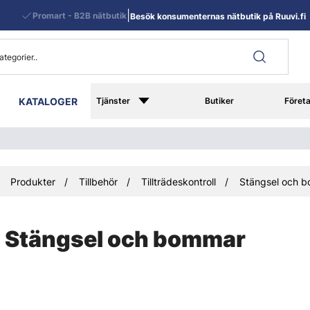
|
Promart - B2B nätbutik
Besök konsumenternas nätbutik på Ruuvi.fi
KATALOGER
Tjänster
Butiker
Föret
Produkter
Tillbehör
Tillträdeskontroll
Stängsel och 
Stängsel och bommar