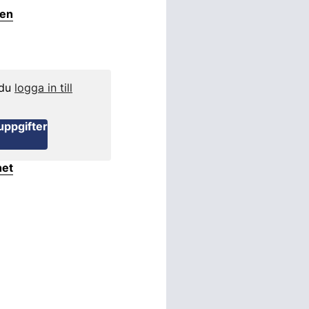
ten
 du
logga in till
uppgifter
het