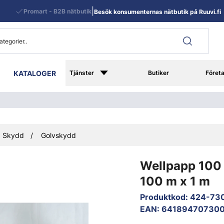
|
Promart - B2B nätbutik
Besök konsumenternas nätbutik på Ruuvi.fi
KATALOGER
Tjänster
Butiker
Föret
Skydd
Golvskydd
Wellpapp 100
100 m x 1 m
Produktkod
:
424-73
EAN
:
64189470730