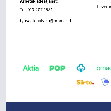
Arbetsklädestjänst:
Leveran
Tel.
010 207 1531
tyovaatepalvelu@promart.fi