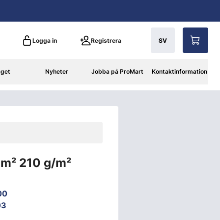
Logga in
Registrera
SV
aget
Nyheter
Jobba på ProMart
Kontaktinformation
 m² 210 g/m²
00
03