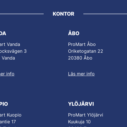
KONTOR
DA
ÅBO
art Vanda
ProMart Åbo
ocksvägen 3
Oriketogatan 22
0 Vanda
20380 Åbo
er info
Läs mer info
PIO
YLÖJÄRVI
rt Kuopio
ProMart Ylöjärvi
antie 17
Kuukuja 10