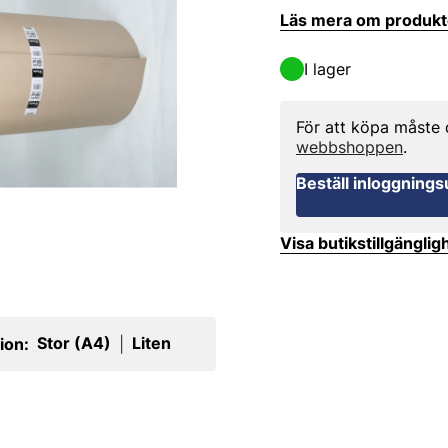
Läs mera om produk
I lager
För att köpa måste
webbshoppen
.
Beställ inloggnings
Visa butikstillgänglig
Stor (A4)
Liten
ion:
|