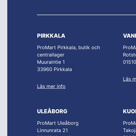
PIRKKALA
VAN
ProMart Pirkkala, butik och
ProM
centrallager
Rotst
Muuraintie 1
0151
33960 Pirkkala
Läs m
Läs mer info
ULEÅBORG
KUO
ProMart Uleåborg
ProMa
Linnunrata 21
Takoj