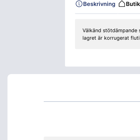
Beskrivning
Butik
Välkänd stötdämpande str
lagret är korrugerat flut