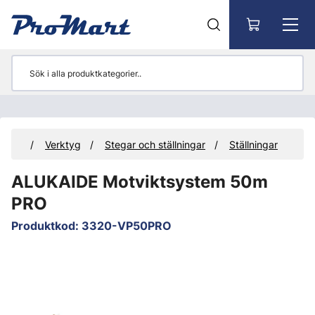
Gå till huvudinnehåll
ukter
Verktyg
Stegar och ställningar
Ställningar
ALUKAIDE Motviktsystem 50m
PRO
Produktkod
:
3320-VP50PRO
Hoppa över bilder