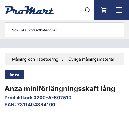
Gå till huvudinnehåll
yg
Målning och Tapetsering
Övriga målningsmaterial
Anza
Anza miniförlängningsskaft lång
Produktkod
:
3200-A-607510
EAN
:
7311494884100
Hoppa över bilder