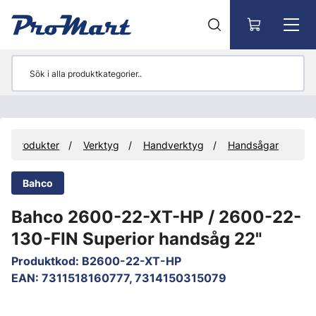
Gå till huvudinnehåll
Produkter
Verktyg
Handverktyg
Handsågar
Bahco
Bahco 2600-22-XT-HP / 2600-22-
130-FIN Superior handsåg 22"
Produktkod
:
B2600-22-XT-HP
EAN
:
7311518160777, 7314150315079
Hoppa över bilder