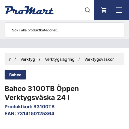
Gå till huvudinnehåll
dukter
Verktyg
Verktygslagring
Verktygsväskor
Bahco
Bahco 3100TB Öppen
Verktygsväska 24 l
Produktkod
:
B3100TB
EAN
:
7314150125364
Hoppa över bilder