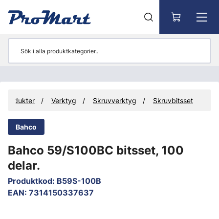
Gå till huvudinnehåll
Produkter
Verktyg
Skruvverktyg
Skruvbitsset
Bahco
Bahco 59/S100BC bitsset, 100
delar.
Produktkod
:
B59S-100B
EAN
:
7314150337637
Hoppa över bilder