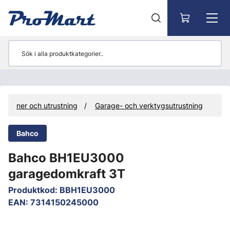
Gå till huvudinnehåll
Maskiner och utrustning
Garage- och verktygsutrustning
Bahco
Bahco BH1EU3000
garagedomkraft 3T
Produktkod
:
BBH1EU3000
EAN
:
7314150245000
Hoppa över bilder