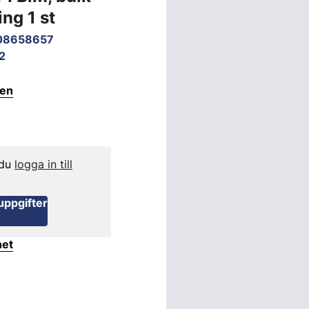
ng 1 st
08658657
2
ten
 du
logga in till
uppgifter
het