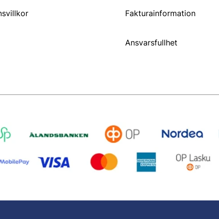
svillkor
Fakturainformation
Ansvarsfullhet