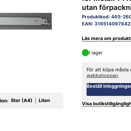
utan förpackni
Produktkod
:
465-26
EAN
:
316514097842
Läs mera om produk
I lager
För att köpa måste
webbshoppen
.
Beställ inloggnings
Stor (A4)
Liten
ion:
|
Visa butikstillgänglig