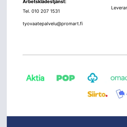
Arbetsklädestjänst:
Leveran
Tel.
010 207 1531
tyovaatepalvelu@promart.fi