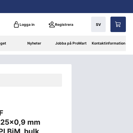
Logga in
Registrera
SV
aget
Nyheter
Jobba på ProMart
Kontaktinformation
F
 225x0,9 mm
PI BiM, bulk