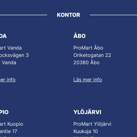
KONTOR
DA
ÅBO
art Vanda
ProMart Åbo
ocksvägen 3
Oriketogatan 22
0 Vanda
20380 Åbo
er info
Läs mer info
PIO
YLÖJÄRVI
rt Kuopio
ProMart Ylöjärvi
antie 17
Kuukuja 10