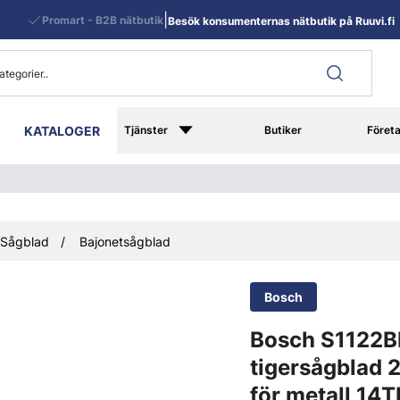
|
Promart - B2B nätbutik
Besök konsumenternas nätbutik på Ruuvi.fi
KATALOGER
Tjänster
Butiker
Föret
Sågblad
Bajonetsågblad
Bosch
Bosch S1122B
tigersågblad
för metall 14T