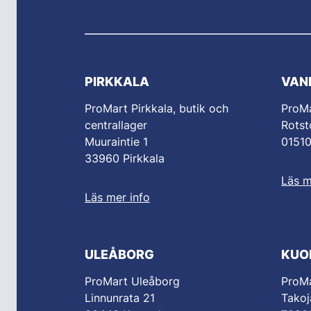
PIRKKALA
VAN
ProMart Pirkkala, butik och
ProM
centrallager
Rotst
Muuraintie 1
0151
33960 Pirkkala
Läs m
Läs mer info
ULEÅBORG
KUO
ProMart Uleåborg
ProMa
Linnunrata 21
Takoj