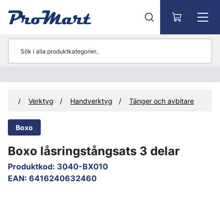
Gå till huvudinnehåll
kter
Verktyg
Handverktyg
Tänger och avbitare
Boxo
Boxo låsringstångsats 3 delar
Produktkod
:
3040-BX010
EAN
:
6416240632460
Hoppa över bilder