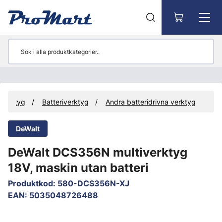
Gå till huvudinnehåll
Verktyg
Batteriverktyg
Andra batteridrivna verktyg
DeWalt
DeWalt DCS356N multiverktyg
18V, maskin utan batteri
Produktkod
:
580-DCS356N-XJ
EAN
:
5035048726488
Hoppa över bilder