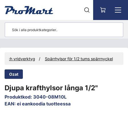
Gå till huvudinnehåll
ls- och vridverktyg
Spärrhylsor för 1/2 tums spärrnyckel
Ozat
Djupa krafthylsor långa 1/2"
Produktkod
:
3040-08M10L
EAN
:
ei eankoodia tuotteessa
Hoppa över bilder