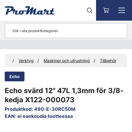
Gå till huvudinnehåll
ukter
Verktyg
Maskiner och utrustning
Tillbehör
Echo
Echo svärd 12" 47L 1,3mm för 3/8-
kedja X122-000073
Produktkod
:
490-E-30RC50M
EAN
:
ei eankoodia tuotteessa
Hoppa över bilder