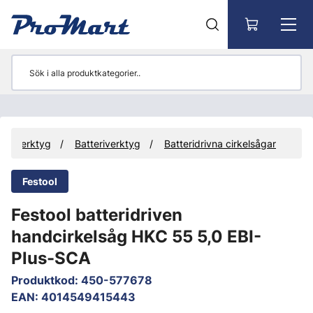
Gå till huvudinnehåll
Verktyg
Batteriverktyg
Batteridrivna cirkelsågar
Festool
Festool batteridriven
handcirkelsåg HKC 55 5,0 EBI-
Plus-SCA
Produktkod
:
450-577678
EAN
:
4014549415443