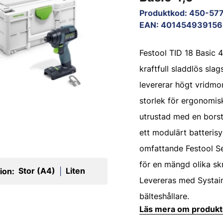
Produktkod
:
450-57
EAN
:
401454939156
Festool TID 18 Basic 4
kraftfull sladdlös sl
levererar högt vridm
storlek för ergonomis
utrustad med en bors
ett modulärt batteris
omfattande Festool Se
för en mängd olika sk
Stor (A4)
Liten
ion:
|
Levereras med Systai
bälteshållare.
Läs mera om produk