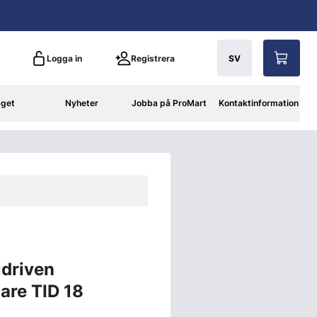
Logga in
Registrera
SV
aget
Nyheter
Jobba på ProMart
Kontaktinformation
idriven
are TID 18