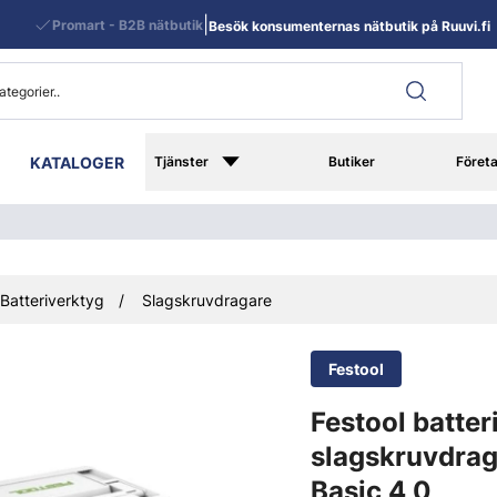
|
Promart - B2B nätbutik
Besök konsumenternas nätbutik på Ruuvi.fi
KATALOGER
Tjänster
Butiker
Föret
Batteriverktyg
Slagskruvdragare
Festool
Festool batter
slagskruvdrag
Basic 4,0