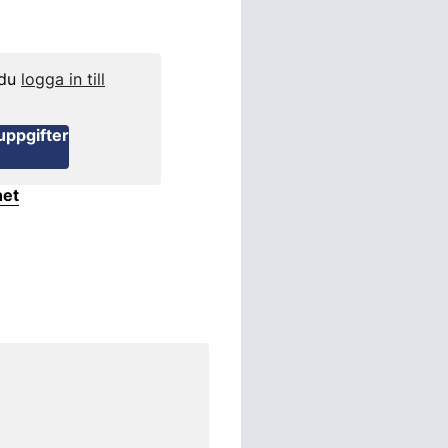
 du
logga in till
uppgifter
het