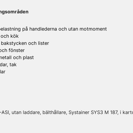
ingsområden
belastning på handlederna och utan motmoment
 och kök
 bakstycken och lister
och fönster
metall och plast
dar, tak
lar
-ASI, utan laddare, bälthållare, Systainer SYS3 M 187, i kart