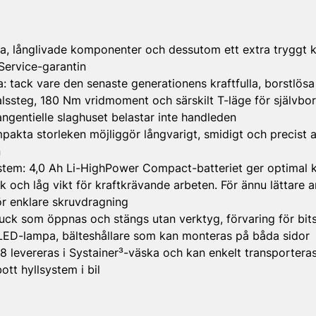
iva, långlivade komponenter och dessutom ett extra tryggt 
Service-garantin
: tack vare den senaste generationens kraftfulla, borstlös
lssteg, 180 Nm vridmoment och särskilt T-läge för självbo
tangentielle slaghuset belastar inte handleden
akta storleken möjliggör långvarigt, smidigt och precist 
n
stem: 4,0 Ah Li-HighPower Compact-batteriet ger optimal 
k och låg vikt för kraftkrävande arbeten. För ännu lättare ar
r enklare skruvdragning
uck som öppnas och stängs utan verktyg, förvaring för bits
ED-lampa, bälteshållare som kan monteras på båda sidor
18 levereras i Systainer³-väska och kan enkelt transporteras 
tt hyllsystem i bil