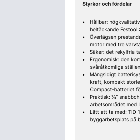
Styrkor och fördelar
Hållbar: högkvalitat
heltäckande Festool 
Överlägsen prestanda
motor med tre varvta
Säker: det rekylfria 
Ergonomisk: den komp
svåråtkomliga ställe
Mångsidigt batterisy
kraft, kompakt storle
Compact-batteriet fö
Praktisk: ¼” snabbch
arbetsområdet med L
Lätt att ta med: TID 
byggarbetsplats på bo