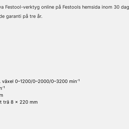
nya Festool-verktyg online på Festools hemsida inom 30 da
e garanti på tre år.
3. växel 0–1200/0–2000/0–3200 min⁻¹
n⁻¹
Nm
kt trä 8 x 220 mm