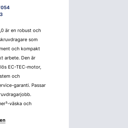
7054
3
,0 är en robust och
agskruvdragare som
oment och kompakt
kt arbete. Den är
tlös EC-TEC-motor,
ystem och
rvice-garanti. Passar
ruvdragarjobb.
ner³-väska och
ten