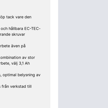
köp tack vare den
a och hållbara EC-TEC-
rrande skruvar
arbete även på
kombination av stor
bete, välj 3,1 Ah
, optimal belysning av
från verkstad till