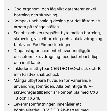
God ergonomi och låg vikt garanterar enkel
borrning och skruvning
Kompakt och smidig design gör det lättare att
arbeta på trånga ställen
Snabbt och verktygslöst byte mellan borrning,
skruvning, vinkelborrning och vinkelavdragning
tack vare FastFix-anslutningen
Djupanslag och excenterhuvud möjliggör
dessutom skruvdragning med justerbart djup
och intill kanter
Inkluderar utbytbar CENTROTEC-chuck och 10
mm FastFix snabbchuck
Många utbytbara huvuden för varierande
användningsområden. Alla befintliga 18 V-
skruvdragartillbehör är kompatibla med CXS
18 och TXS 18
Leveransomfattningen innehåller ett
högkvalitativt 18 V / 3,0 Ah-batteri med