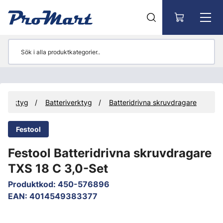
Gå till huvudinnehåll
Verktyg
Batteriverktyg
Batteridrivna skruvdragare
Festool
Festool Batteridrivna skruvdragare
TXS 18 C 3,0-Set
Produktkod
:
450-576896
EAN
:
4014549383377
Hoppa över bilder