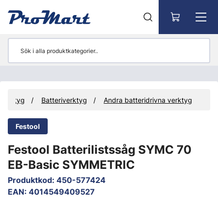
Gå till huvudinnehåll
Verktyg
Batteriverktyg
Andra batteridrivna verktyg
Festool
Festool Batterilistssåg SYMC 70
EB-Basic SYMMETRIC
Produktkod
:
450-577424
EAN
:
4014549409527
Hoppa över bilder