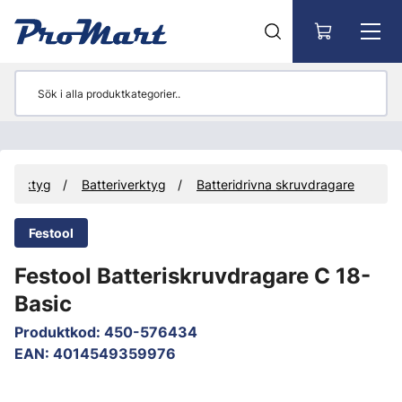
Gå till huvudinnehåll
Verktyg
Batteriverktyg
Batteridrivna skruvdragare
Festool
Festool Batteriskruvdragare C 18-
Basic
Produktkod
:
450-576434
EAN
:
4014549359976
Hoppa över bilder