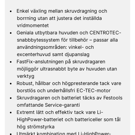
Enkel växling mellan skruvdragning och
borrning utan att justera det inställda
vridmomentet
Geniala utbytbara huvuden och CENTROTEC-
snabbbytessystem för tillbehör – passar alla
användningsområden: vinkel- och
excenterhuvud samt djupanslag
FastFix-anslutningen på skruvdragaren
möjliggör ultrasnabbt byte av huvuden utan
verktyg
Robust, hållbar och högpresterande tack vare
borstlös och underhållsfri EC-TEC-motor
Skruvdragaren och batteriet täcks av Festools
omfattande Service-garanti
Extremt lätt och effektiv tack vare Li-
HighPower-batteriet och battericeller som tål
hög strömstyrka
Utmärkt kombination med Li-HighPower-