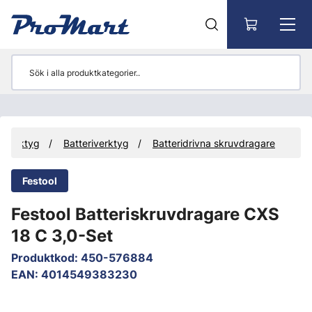
Gå till huvudinnehåll
Verktyg
Batteriverktyg
Batteridrivna skruvdragare
Festool
Festool Batteriskruvdragare CXS
18 C 3,0-Set
Produktkod
:
450-576884
EAN
:
4014549383230
Hoppa över bilder