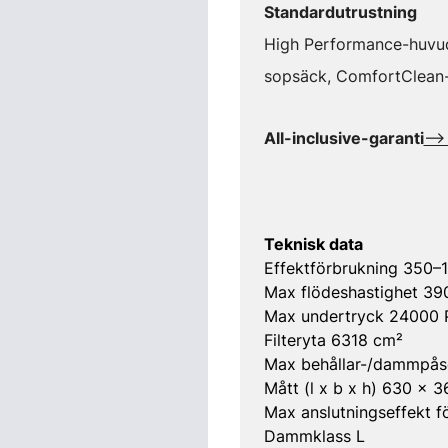
Standardutrustning
High Performance-huvu
sopsäck, ComfortClean
All-inclusive-garanti
-->
Teknisk data
Effektförbrukning 350–
Max flödeshastighet 39
Max undertryck 24000 
Filteryta 6318 cm²
Max behållar-/dammpås
Mått (l x b x h) 630 x
Max anslutningseffekt 
Dammklass L