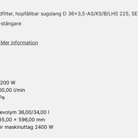
dfilter, hopfällbar sugslang D 36x3,5-AS/KS/B/LHS 225,
-stängare
 Mer information
1200 W
00,00 l/min
Pa
evolym 36,00/34,00 l
 365,00 x 596,00 mm
för maskinuttag 2400 W