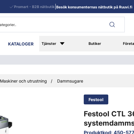
|
Promart - B2B nätbutik
Besök konsumenternas nätbutik på Ruuvi.fi
KATALOGER
Tjänster
Butiker
Föret
Maskiner och utrustning
Dammsugare
Festool
Festool CTL 3
systemdamms
Produktkod
:
450-57