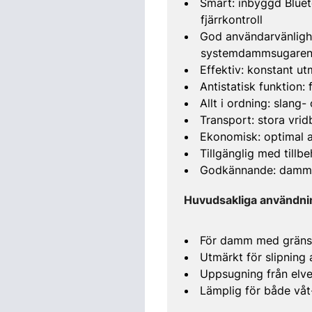
Smart: inbyggd Bluet
fjärrkontroll
God användarvänlighet
systemdammsugare
Effektiv: konstant u
Antistatisk funktion:
Allt i ordning: slang
Transport: stora vrid
Ekonomisk: optimal a
Tillgänglig med tillb
Godkännande: dammk
Huvudsakliga användn
För damm med gräns
Utmärkt för slipning
Uppsugning från elve
Lämplig för både våt