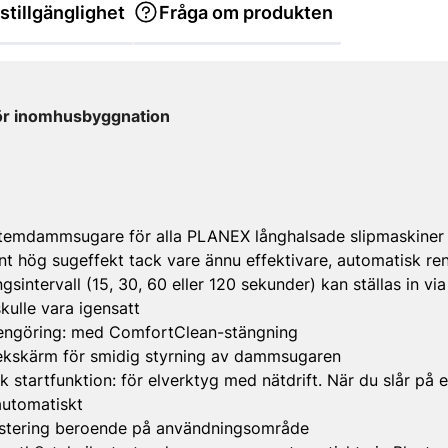
stillgänglighet
Fråga om produkten
ör inomhusbyggnation
stemdammsugare för alla PLANEX långhalsade slipmaskiner
hög sugeffekt tack vare ännu effektivare, automatisk re
gsintervall (15, 30, 60 eller 120 sekunder) kan ställas in vi
skulle vara igensatt
rengöring: med ComfortClean-stängning
pekskärm för smidig styrning av dammsugaren
startfunktion: för elverktyg med nätdrift. När du slår på e
utomatiskt
justering beroende på användningsområde