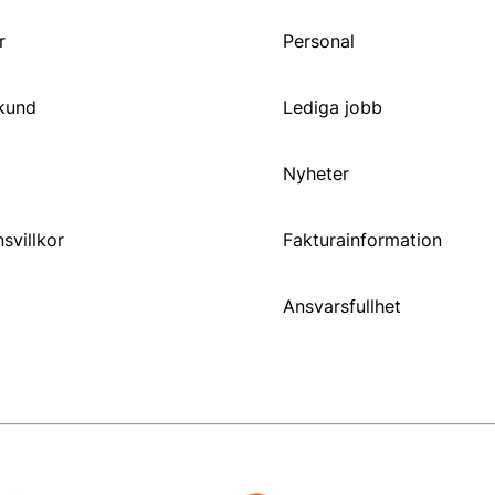
r
Personal
 kund
Lediga jobb
Nyheter
svillkor
Fakturainformation
Ansvarsfullhet