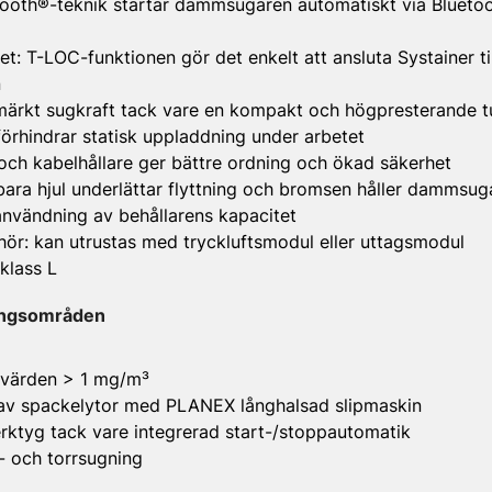
ooth®-teknik startar dammsugaren automatiskt via Bluetooth
: T-LOC-funktionen gör det enkelt att ansluta Systainer til
n
tmärkt sugkraft tack vare en kompakt och högpresterande t
 förhindrar statisk uppladdning under arbetet
- och kabelhållare ger bättre ordning och ökad säkerhet
bara hjul underlättar flyttning och bromsen håller dammsug
nvändning av behållarens kapacitet
ehör: kan utrustas med tryckluftsmodul eller uttagsmodul
lass L
ingsområden
värden > 1 mg/m³
 av spackelytor med PLANEX långhalsad slipmaskin
rktyg tack vare integrerad start-/stoppautomatik
- och torrsugning