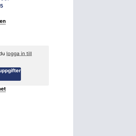
5
ten
 du
logga in till
uppgifter
het