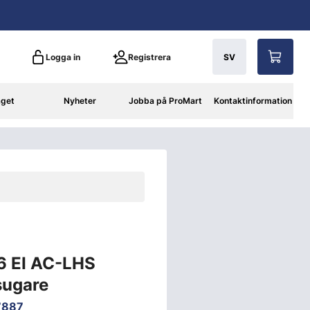
Logga in
Registrera
SV
aget
Nyheter
Jobba på ProMart
Kontaktinformation
6 EI AC-LHS
ugare
7887