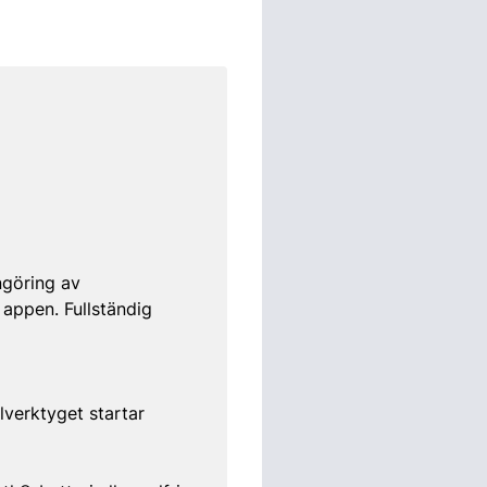
ngöring av
a appen. Fullständig
lverktyget startar