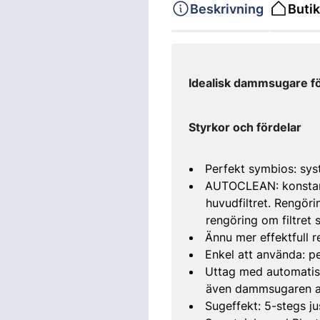
Beskrivning
Butik
Idealisk dammsugare f
Styrkor och fördelar
Perfekt symbios: sy
AUTOCLEAN: konstant 
huvudfiltret. Rengörin
rengöring om filtret 
Ännu mer effektfull 
Enkel att använda: 
Uttag med automatisk 
även dammsugaren a
Sugeffekt: 5-stegs 