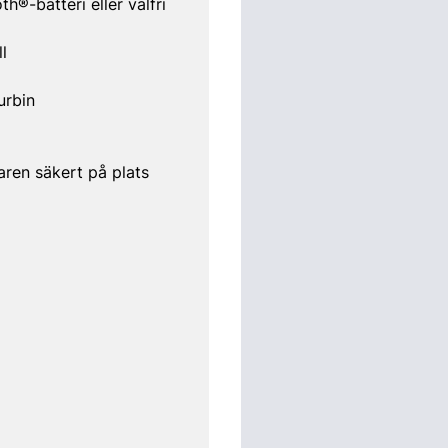
®-batteri eller valfri
l
urbin
aren säkert på plats