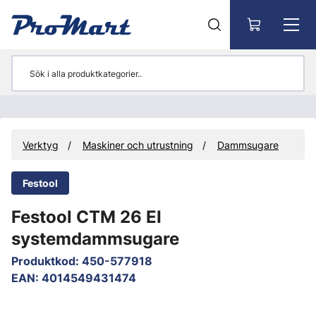
Gå till huvudinnehåll
Verktyg
Maskiner och utrustning
Dammsugare
Festool
Festool CTM 26 EI
systemdammsugare
Produktkod
:
450-577918
EAN
:
4014549431474
Hoppa över bilder