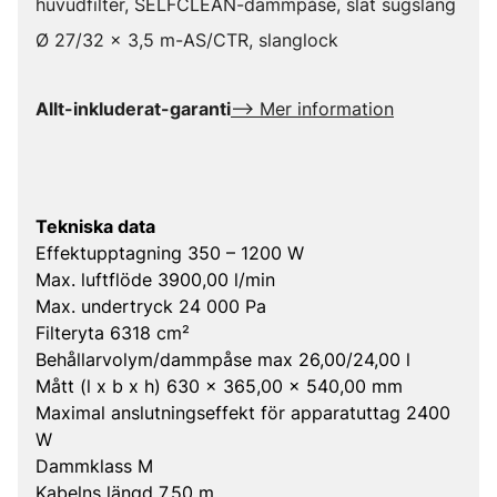
huvudfilter, SELFCLEAN-dammpåse, slät sugslang
Ø 27/32 x 3,5 m-AS/CTR, slanglock
Allt-inkluderat-garanti
--> Mer information
Tekniska data
Effektupptagning 350 – 1200 W
Max. luftflöde 3900,00 l/min
Max. undertryck 24 000 Pa
Filteryta 6318 cm²
Behållarvolym/dammpåse max 26,00/24,00 l
Mått (l x b x h) 630 x 365,00 x 540,00 mm
Maximal anslutningseffekt för apparatuttag 2400
W
Dammklass M
Kabelns längd 7,50 m