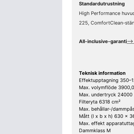
Standardutrustning
High Performance huvud
225, ComfortClean-stä
All-inclusive-garanti
-->
Teknisk information
Effektupptagning 350–
Max. volymflöde 3900,0
Max. undertryck 24000
Filteryta 6318 cm²
Max. behållar-/dammpås
Mått (l x b x h) 630 x
Max. effekt apparatutt
Dammklass M