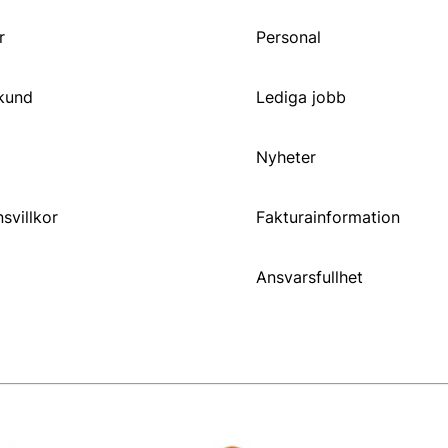
r
Personal
 kund
Lediga jobb
Nyheter
svillkor
Fakturainformation
Ansvarsfullhet