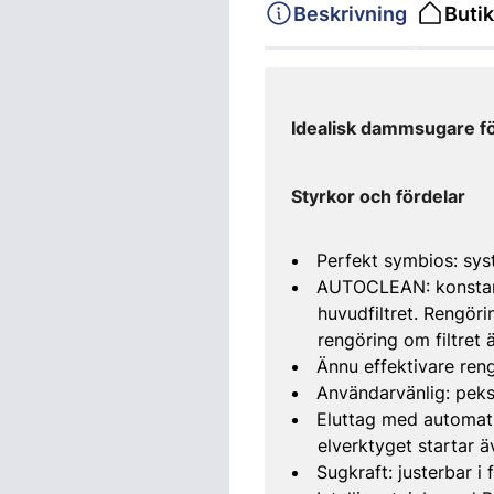
Beskrivning
Butik
Idealisk dammsugare f
Styrkor och fördelar
Perfekt symbios: sy
AUTOCLEAN: konstant
huvudfiltret. Rengörin
rengöring om filtret 
Ännu effektivare re
Användarvänlig: pek
Eluttag med automati
elverktyget startar
Sugkraft: justerbar 