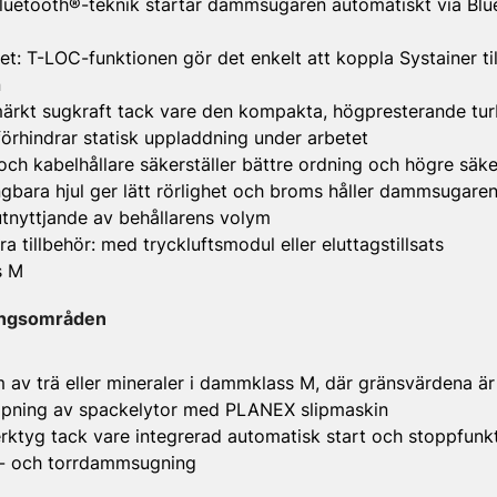
Bluetooth®-teknik startar dammsugaren automatiskt via Blue
: T-LOC-funktionen gör det enkelt att koppla Systainer til
n
tmärkt sugkraft tack vare den kompakta, högpresterande tur
 förhindrar statisk uppladdning under arbetet
- och kabelhållare säkerställer bättre ordning och högre säk
gbara hjul ger lätt rörlighet och broms håller dammsugaren
tnyttjande av behållarens volym
a tillbehör: med tryckluftsmodul eller eluttagstillsats
s M
ingsområden
m av trä eller mineraler i dammklass M, där gränsvärdena ä
lipning av spackelytor med PLANEX slipmaskin
rktyg tack vare integrerad automatisk start och stoppfunk
t- och torrdammsugning