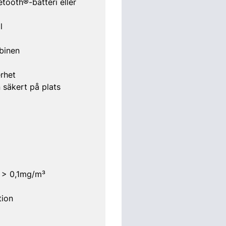
tooth®-batteri eller
l
binen
erhet
 säkert på plats
r > 0,1mg/m³
tion