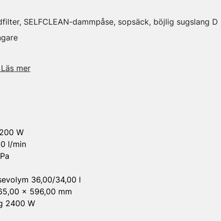
filter, SELFCLEAN-dammpåse, sopsäck, böjlig sugslang 
ngare
 Läs mer
1200 W
0 l/min
 Pa
evolym 36,00/34,00 l
 365,00 x 596,00 mm
ag 2400 W