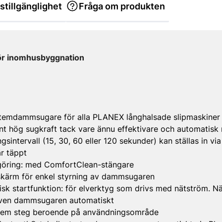
stillgänglighet
Fråga om produkten
ör inomhusbyggnation
stemdammsugare för alla PLANEX långhalsade slipmaskiner
 hög sugkraft tack vare ännu effektivare och automatisk 
gsintervall (15, 30, 60 eller 120 sekunder) kan ställas in vi
är täppt
ngöring: med ComfortClean-stängare
skärm för enkel styrning av dammsugaren
sk startfunktion: för elverktyg som drivs med nätström. Nä
 även dammsugaren automatiskt
i fem steg beroende på användningsområde