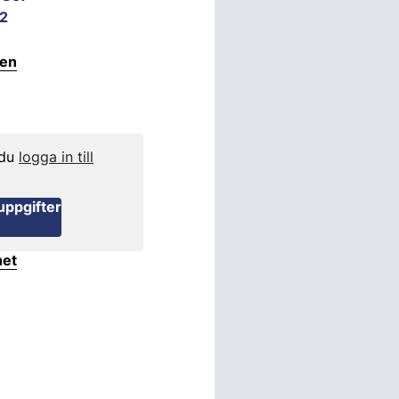
2
ten
 du
logga in till
uppgifter
het