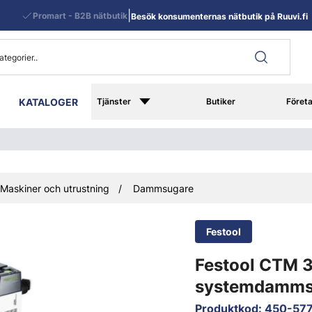
|
Promart - B2B nätbutik
Besök konsumenternas nätbutik på Ruuvi.fi
KATALOGER
Tjänster
Butiker
Föret
Maskiner och utrustning
Dammsugare
Festool
Festool CTM 
systemdamms
Produktkod
:
450-57