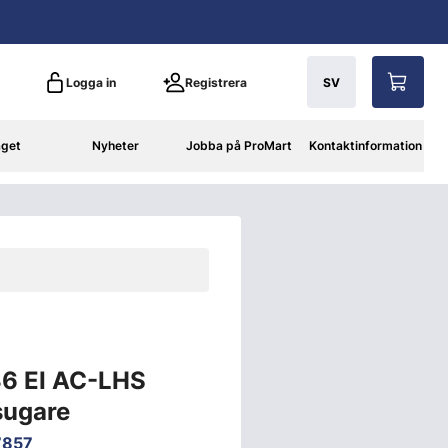
Logga in
Registrera
SV
aget
Nyheter
Jobba på ProMart
Kontaktinformation
36 EI AC-LHS
ugare
7857