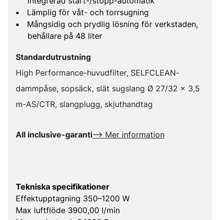
integrerad start-/stopp-automatik
Lämplig för våt- och torrsugning
Mångsidig och prydlig lösning för verkstaden,
behållare på 48 liter
Standardutrustning
High Performance-huvudfilter, SELFCLEAN-
dammpåse, sopsäck, slät sugslang Ø 27/32 x 3,5
m-AS/CTR, slangplugg, skjuthandtag
All inclusive-garanti
--> Mer information
Tekniska specifikationer
Effektupptagning 350–1200 W
Max luftflöde 3900,00 l/min