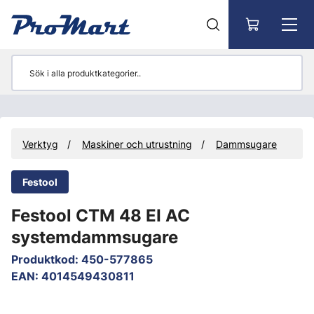
Gå till huvudinnehåll
Verktyg
Maskiner och utrustning
Dammsugare
Festool
Festool CTM 48 EI AC
systemdammsugare
Produktkod
:
450-577865
EAN
:
4014549430811
Hoppa över bilder