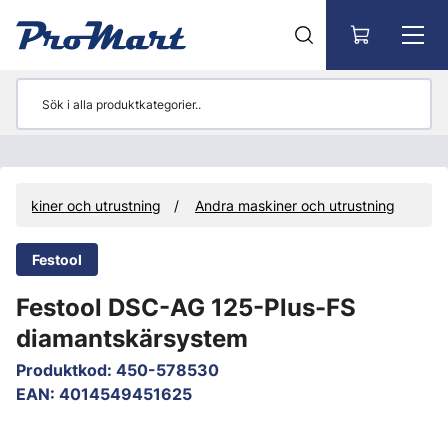
Gå till huvudinnehåll
Maskiner och utrustning
Andra maskiner och utrustning
Festool
Festool DSC-AG 125-Plus-FS
diamantskärsystem
Produktkod
:
450-578530
EAN
:
4014549451625
Hoppa över bilder