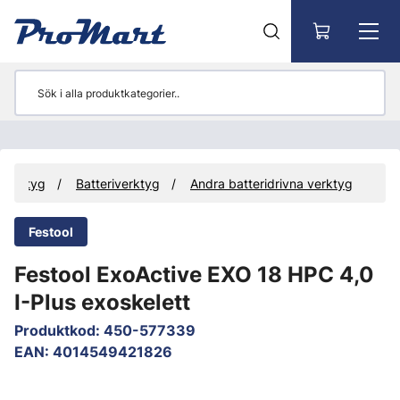
Gå till huvudinnehåll
Verktyg
Batteriverktyg
Andra batteridrivna verktyg
Festool
Festool ExoActive EXO 18 HPC 4,0
I-Plus exoskelett
Produktkod
:
450-577339
EAN
:
4014549421826
Hoppa över bilder