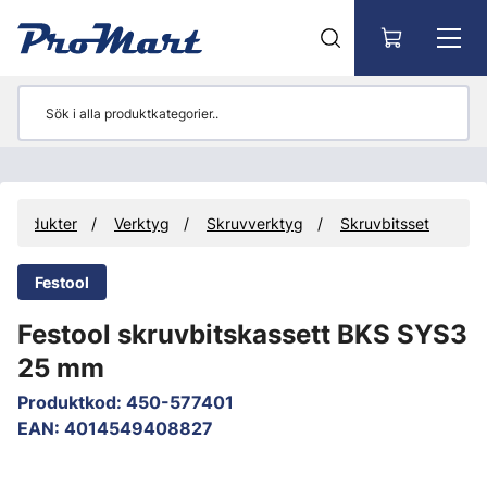
Gå till huvudinnehåll
Produkter
Verktyg
Skruvverktyg
Skruvbitsset
Festool
Festool skruvbitskassett BKS SYS3
25 mm
Produktkod
:
450-577401
EAN
:
4014549408827
Hoppa över bilder