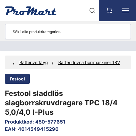
Gå till huvudinnehåll
rktyg
Batteriverktyg
Batteridrivna borrmaskiner 18V
Festool
Festool sladdlös
slagborrskruvdragare TPC 18/4
5,0/4,0 I-Plus
Produktkod
:
450-577651
EAN
:
4014549415290