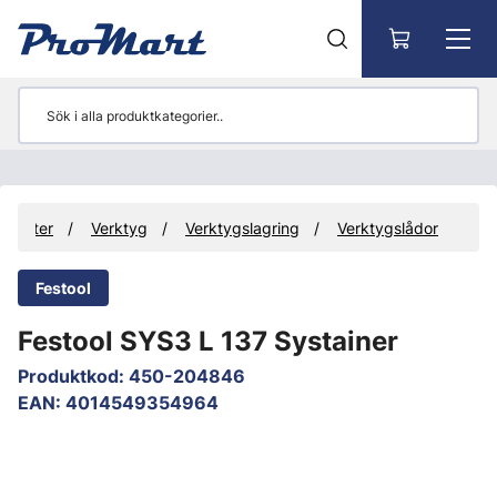
Gå till huvudinnehåll
odukter
Verktyg
Verktygslagring
Verktygslådor
Festool
Festool SYS3 L 137 Systainer
Produktkod
:
450-204846
EAN
:
4014549354964
Hoppa över bilder