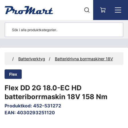
Gå till huvudinnehåll
rktyg
Batteriverktyg
Batteridrivna borrmaskiner 18V
Flex
Flex DD 2G 18.0-EC HD
batteriborrmaskin 18V 158 Nm
Produktkod
:
452-531272
EAN
:
4030293251120
Hoppa över bilder