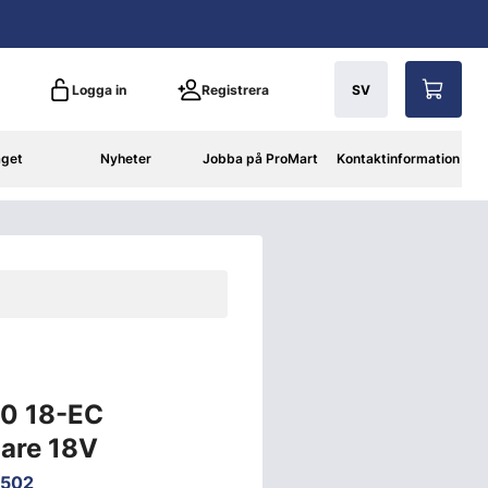
Logga in
Registrera
SV
aget
Nyheter
Jobba på ProMart
Kontaktinformation
00 18-EC
are 18V
1502