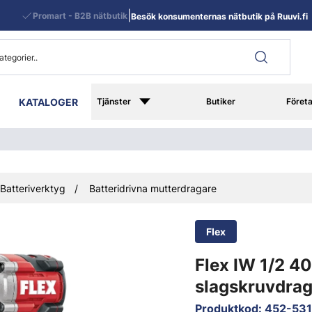
|
Promart - B2B nätbutik
Besök konsumenternas nätbutik på Ruuvi.fi
KATALOGER
Tjänster
Butiker
Föret
Batteriverktyg
Batteridrivna mutterdragare
Flex
Flex IW 1/2 4
slagskruvdrag
Produktkod
:
452-53