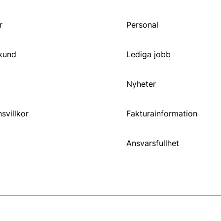
r
Personal
 kund
Lediga jobb
Nyheter
svillkor
Fakturainformation
Ansvarsfullhet