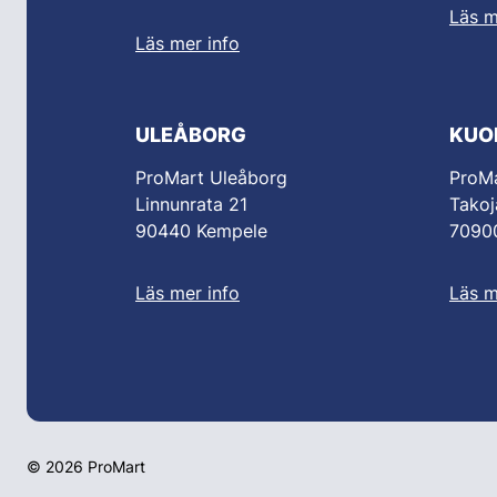
Läs m
Läs mer info
ULEÅBORG
KUO
ProMart Uleåborg
ProMa
Linnunrata 21
Takoj
90440 Kempele
70900
Läs mer info
Läs m
© 2026 ProMart