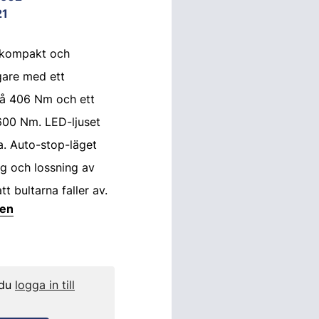
21
n kompakt och
gare med ett
å 406 Nm och ett
00 Nm. LED-ljuset
ka. Auto-stop-läget
ng och lossning av
tt bultarna faller av.
ten
 du
logga in till