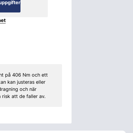
uppgifter
het
nt på 406 Nm och ett
n kan justeras eller
dragning och när
risk att de faller av.