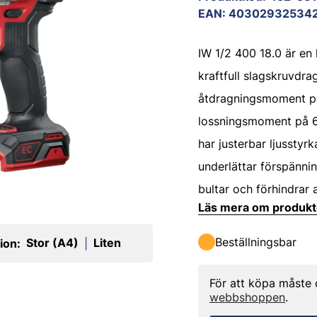
EAN
:
40302932534
IW 1/2 400 18.0 är e
kraftfull slagskruvdra
åtdragningsmoment p
lossningsmoment på 6
har justerbar ljusstyr
underlättar förspänni
bultar och förhindrar a
Läs mera om produk
Beställningsbar
Stor (A4)
Liten
ion:
|
För att köpa måste
webbshoppen
.