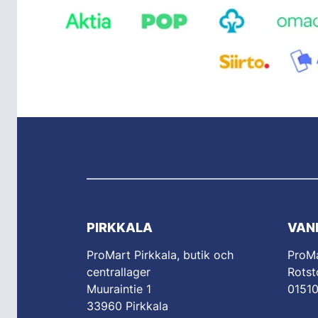
PIRKKALA
VAN
ProMart Pirkkala, butik och
ProM
centrallager
Rotst
Muuraintie 1
0151
33960 Pirkkala